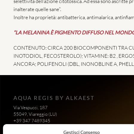
selettività dell’azione citotossica. Ad essa sono ascritte
inalterate quelle sane”.
Inoltre ha proprietà: antibatterica, antimalarica, antinfia
“LA MELANINA È PIGMENTO DIFFUSO NEL MONDO
CONTENUTO: CIRCA 200 BIOCOMPONENTI TRA CUI:
INOTODIOL, FECOSTEROLO); VITAMINE: B2 , ERGOS
ANCORA; POLIFENOLI (DBL, INONOBLINE A, PHELLI
AQUA REGIS BY ALKAEST
Via Vespucci, 187
55049, Viareggio (LU)
+39 347 7489345
P. Iva: 02466500465
Gestisci Consenso