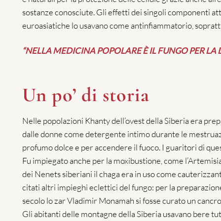
sostanze conosciute. Gli effetti dei singoli componenti atti
euroasiatiche lo usavano come antinfiammatorio, soprattu
“NELLA MEDICINA POPOLARE È IL FUNGO PER L
Un po’ di storia
Nelle popolazioni Khanty dell’ovest della Siberia era pre
dalle donne come detergente intimo durante le mestruazion
profumo dolce e per accendere il fuoco. I guaritori di q
Fu impiegato anche per la moxibustione, come l’Artemisia, d
dei Nenets siberiani il chaga era in uso come cauterizzan
citati altri impieghi eclettici del fungo: per la preparazi
secolo lo zar Vladimir Monamah si fosse curato un cancro
Gli abitanti delle montagne della Siberia usavano bere tutti 