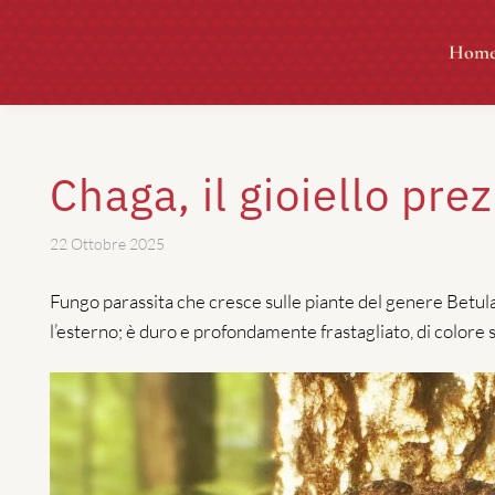
Skip
Skip
to
to
Hom
navigation
content
Chaga, il gioiello pre
22 Ottobre 2025
Fungo parassita che cresce sulle piante del genere Betula
l’esterno; è duro e profondamente frastagliato, di colore 