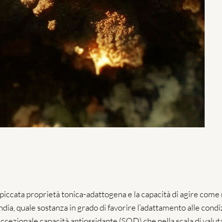
 spiccata proprietà tonica-adattogena e la capacità di agire come
landia, quale sostanza in grado di favorire l’adattamento alle condiz
ll’eccezionale capacità antiossidante (SOD) che nella scala di va