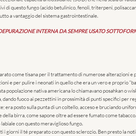
vi di questo fungo (acido betulinico, fenoli, triterpeni, polisacca
tto a vantaggio del sistema gastrointestinale.
A DEPURAZIONE INTERNA DA SEMPRE USATO SOTTOFORM
parato come tisana per il trattamento di numerose alterazioni e p
i e per pulire i neonati in quello che era un vero e proprio “bag
uesta popolazione nativa americana lo chiamavano posahkan o wi
ando fuoco ai pezzettini in prossimità di punti specifici per rego
te; era posto sulla punta di un coltello, acceso e bruciando uni
one della birra, come sapone oltre ad essere fumato come tabacco. 
 labiale con questo meraviglioso fungo.
i giorni il té preparato con questo sclerozio. Ben presto la notizia