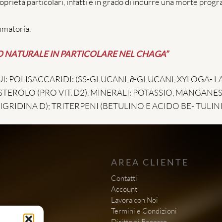
 proprietà particolari, infatti è in grado di indurre una morte p
mmatoria.
 NATURALE IN PARTICOLARE NEL CHAGA”
 POLISACCARIDI: (SS-GLUCANI, ∂-GLUCANI, XYLOGA- 
TEROLO (PRO VIT. D2). MINERALI: POTASSIO, MANGANESE
GRIDINA D); TRITERPENI (BETULINO E ACIDO BE- TULIN
AREA CLIENTE
Contatti
Account
Lavora con Noi
Termini e Condizioni
D
iritto di Recesso